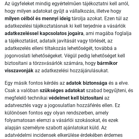
Az ügyfeleket mindig egyértelműen tájékoztatni kell arról,
hogy milyen adatokat gyűjt a vállalkozás, illetve hogy
milyen célból és mennyi ideig
tárolja azokat. Ezen túl az
adatkezelési tájékoztatásnak ki kell terjednie a vásárlók
adatkezeléssel kapcsolatos jogaira
, ami magába foglalja
a tájékoztatást, adataik javítását vagy törlését, az
adatkezelés elleni tiltakozás lehetőségét, továbbá a
jogorvoslati lehetőségeket. Végül pedig lehetőséget kell
biztosítani a törzsvásárlók számára, hogy
bármikor
visszavonják
az adatkezelési hozzájárulásukat.
Egy másik fontos kérdés az
adatok biztonsága
és a
elve.
Csak a valóban
szükséges adatokat
szabad begyűjteni, és
megfelelő technikai
védelmet kell biztosítani
az
adatvesztés vagy a jogosulatlan hozzáférés ellen. Ez
különösen fontos egy olyan rendszerben, amely
folyamatosan elemzi a vásárlói szokásokat, és ezek
alapján személyre szabott ajánlatokat küld. Az
adatvédelmi incidensek elkerülése érdekében érdemes