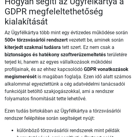
Hogyan segíti az Ügyfélkártya a
GDPR megfeleltethetőség
kialakítását
Az Ügyfélkártya több mint egy évtizedes működése során
500+ törzsvásárlói rendszert
vezetett be, aminek során
kiterjedt szakmai tudásra
tett szert. Ez nem csak a
biztonságos és hatékony szoftverüzemeltetés
területére
terjed ki, hanem az egyes vállalkozások működési
profiljainak, és az ehhez kapcsolódó
GDPR vonatkozások
megismerését
is magában foglalja. Ezen idő alatt számos
alkalommal egyeztettünk a cég adatvédelmi tanácsadói
funkcióját betöltő szakjogászokkal, ami a rendszer
folyamatos finomítását tette lehetővé.
Ezen tudás birtokában az Ügyfélkártya a törzsvásárlói
rendszer felépítése során segítséget nyújt:
különböző törzsvásárlói rendszerek mint példák