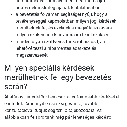
bemutatásával, ami segítheti a Partnert saját
adatvédelmi stratégiájának kialakításában
a bevezetés folyamán segítséget nyújt, hogy a
tevékenységgel kapcsolatban milyen jogi kérdések
merülhetnek fel, és ezeknek a megválaszolására
milyen szakemberek bevonására lehet szükség
minden olyan szoftveres funkciót biztosít, ami
lehetővé teszi a hibamentes adatkezelés
megszervezését
Milyen speciális kérdések
merülhetnek fel egy bevezetés
során?
Általános ismertetőnkben csak a legfontosabb kérdéseket
érintettük. Amennyiben szükség van rá, további
konzultációval tudjuk segíteni a tájékozódást. Az
alábbiakban felsoroltunk még pár lehetséges kérdést: