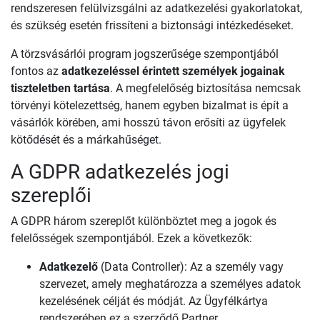
rendszeresen felülvizsgálni az adatkezelési gyakorlatokat,
és szükség esetén frissíteni a biztonsági intézkedéseket.
A törzsvásárlói program jogszerűsége szempontjából
fontos az
adatkezeléssel érintett személyek jogainak
tiszteletben tartása
. A megfelelőség biztosítása nemcsak
törvényi kötelezettség, hanem egyben bizalmat is épít a
vásárlók körében, ami hosszú távon erősíti az ügyfelek
kötődését és a márkahűséget.
A GDPR adatkezelés jogi
szereplői
A GDPR három szereplőt különböztet meg a jogok és
felelősségek szempontjából. Ezek a következők:
Adatkezelő
(Data Controller): Az a személy vagy
szervezet, amely meghatározza a személyes adatok
kezelésének célját és módját. Az Ügyfélkártya
rendszerében ez a szerződő Partner.