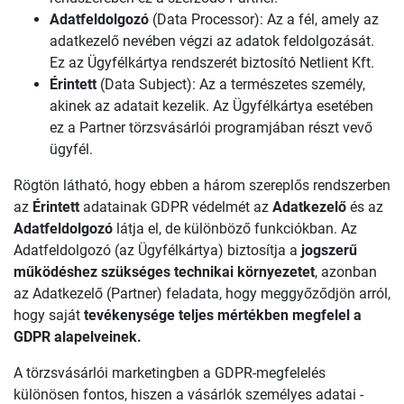
Adatfeldolgozó
(Data Processor): Az a fél, amely az
adatkezelő nevében végzi az adatok feldolgozását.
Ez az Ügyfélkártya rendszerét biztosító Netlient Kft.
Érintett
(Data Subject): Az a természetes személy,
akinek az adatait kezelik. Az Ügyfélkártya esetében
ez a Partner törzsvásárlói programjában részt vevő
ügyfél.
Rögtön látható, hogy ebben a három szereplős rendszerben
az
Érintett
adatainak GDPR védelmét az
Adatkezelő
és az
Adatfeldolgozó
látja el, de különböző funkciókban. Az
Adatfeldolgozó (az Ügyfélkártya) biztosítja a
jogszerű
működéshez szükséges technikai környezetet
, azonban
az Adatkezelő (Partner) feladata, hogy meggyőződjön arról,
hogy saját
tevékenysége teljes mértékben megfelel a
GDPR alapelveinek.
A törzsvásárlói marketingben a GDPR-megfelelés
különösen fontos, hiszen a vásárlók személyes adatai -