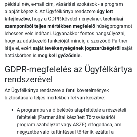
például név, e-mail cím, vásárlási szokások - a program
alapját képezik. Az Ügyfélkártya rendszere
úgy lett
kifejlesztve
, hogy a GDPR-követelményeknek
technikai
szempontból teljes mértékben megfelelő
hűségprogramot
lehessen vele indítani. Ugyanakkor fontos hangsúlyozni,
hogy az adatkezelő funkcióját mindig a szerződő Partner
látja el, ezért
saját tevékenységének jogszerűségéről
saját
hatáskörben is
meg kell győződnie.
GDPR-megfelelés az Ügyfélkártya
rendszerével
Az Ügyfélkártya rendszere a fenti követelmények
biztosítására teljes mértékben fel van készítve:
A programba való belépés alapfeltétele a részvételi
feltételek (Partner által készített Törzsvásárlói
program szabályzat vagy ÁSZF) elfogadása, ami
négyzetbe való kattintással történik, ezáltal a