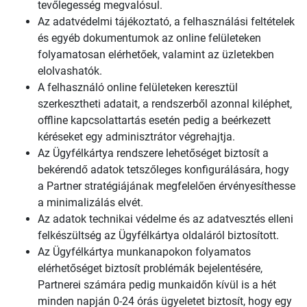
tevőlegesség megvalósul.
Az adatvédelmi tájékoztató, a felhasználási feltételek
és egyéb dokumentumok az online felületeken
folyamatosan elérhetőek, valamint az üzletekben
elolvashatók.
A felhasználó online felületeken keresztül
szerkesztheti adatait, a rendszerből azonnal kiléphet,
offline kapcsolattartás esetén pedig a beérkezett
kéréseket egy adminisztrátor végrehajtja.
Az Ügyfélkártya rendszere lehetőséget biztosít a
bekérendő adatok tetszőleges konfigurálására, hogy
a Partner stratégiájának megfelelően érvényesíthesse
a minimalizálás elvét.
Az adatok technikai védelme és az adatvesztés elleni
felkészültség az Ügyfélkártya oldaláról biztosított.
Az Ügyfélkártya munkanapokon folyamatos
elérhetőséget biztosít problémák bejelentésére,
Partnerei számára pedig munkaidőn kívül is a hét
minden napján 0-24 órás ügyeletet biztosít, hogy egy