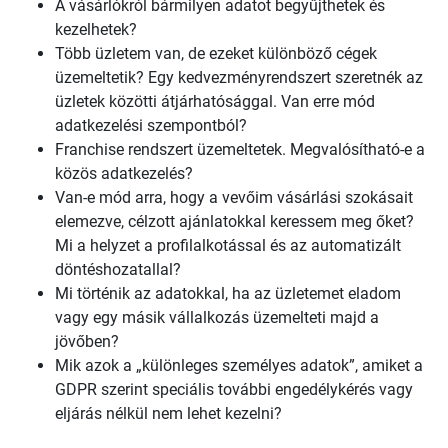
A vásárlókról bármilyen adatot begyűjthetek és
kezelhetek?
Több üzletem van, de ezeket különböző cégek
üzemeltetik? Egy kedvezményrendszert szeretnék az
üzletek közötti átjárhatósággal. Van erre mód
adatkezelési szempontból?
Franchise rendszert üzemeltetek. Megvalósítható-e a
közös adatkezelés?
Van-e mód arra, hogy a vevőim vásárlási szokásait
elemezve, célzott ajánlatokkal keressem meg őket?
Mi a helyzet a profilalkotással és az automatizált
döntéshozatallal?
Mi történik az adatokkal, ha az üzletemet eladom
vagy egy másik vállalkozás üzemelteti majd a
jövőben?
Mik azok a „különleges személyes adatok”, amiket a
GDPR szerint speciális további engedélykérés vagy
eljárás nélkül nem lehet kezelni?