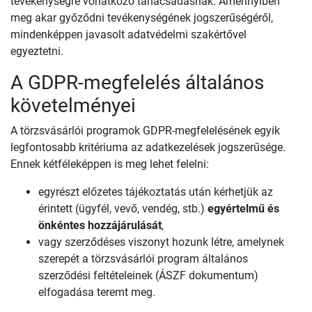
tevékenységre vonatkozó tanácsadásnak. Amennyiben
meg akar győződni tevékenységének jogszerűségéről,
mindenképpen javasolt adatvédelmi szakértővel
egyeztetni.
A GDPR-megfelelés általános
követelményei
A törzsvásárlói programok GDPR-megfelelésének egyik
legfontosabb kritériuma az adatkezelések jogszerűsége.
Ennek kétféleképpen is meg lehet felelni:
egyrészt előzetes tájékoztatás után kérhetjük az
érintett (ügyfél, vevő, vendég, stb.)
egyértelmű és
önkéntes hozzájárulását
,
vagy szerződéses viszonyt hozunk létre, amelynek
szerepét a törzsvásárlói program általános
szerződési feltételeinek (ÁSZF dokumentum)
elfogadása teremt meg.