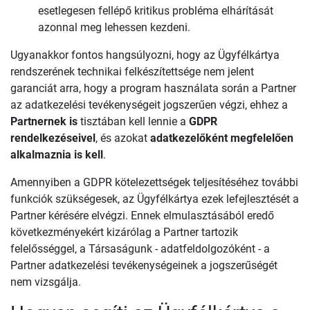
esetlegesen fellépő kritikus probléma elhárítását
azonnal meg lehessen kezdeni.
Ugyanakkor fontos hangsúlyozni, hogy az Ügyfélkártya
rendszerének technikai felkészítettsége nem jelent
garanciát arra, hogy a program használata során a Partner
az adatkezelési tevékenységeit jogszerűen végzi, ehhez a
Partnernek is
tisztában kell lennie a
GDPR
rendelkezéseivel
, és azokat
adatkezelőként megfelelően
alkalmaznia is kell
.
Amennyiben a GDPR kötelezettségek teljesítéséhez további
funkciók szükségesek, az Ügyfélkártya ezek lefejlesztését a
Partner kérésére elvégzi. Ennek elmulasztásából eredő
következményekért kizárólag a Partner tartozik
felelősséggel, a Társaságunk - adatfeldolgozóként - a
Partner adatkezelési tevékenységeinek a jogszerűségét
nem vizsgálja.