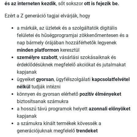
és az interneten kezdik
, sőt sokszor
ott is fejezik be.
Ezért a Z generáció tagjai elvárják, hogy
a márkák, az üzletek és a szolgáltatók digitális
felületei és hűségprogramjai zökkenőmentesen és a
nap bármely órájában hozzáférhetők legyenek
minden platformon
keresztül
személyre szabott
, vásárlási szokásaiknak és
érdeklődésüknek megfelelő akciókat és jutalmakat
kapjanak
ügyeiket
gyorsan
, ügyfélszolgálati
kapcsolatfelvétel
nélkül
tudják intézni
könnyen és gyorsan elérhető
pozitív élményeket
biztosítsanak számukra
a hosszú távú programok helyett
azonnali előnyöket
kapjanak
a számukra kínált termékek kövessék a
generációjuknak megfelelő
trendeket