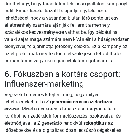
dönthet úgy, hogy társadalmi felelősségvállalási kampányt
indít. Ennek keretei között felajánlja ügyfeleinek a
lehetőséget, hogy a vásárlásaik után járó pontokat egy
állatmenhely számára ajánlják fel, amit a menhely
százalékos kedvezményekre válthat be. Így például ha
valaki saját maga számára nem kíván élni a hűségrendszer
előnyeivel, felajánlhatja jótékony célokra. Ez a kampány az
üzlet profiljának megfelelően tetszőlegesen lefordítható
humanitárius vagy ökológiai célok támogatására is.
6. Fókuszban a kortárs csoport:
influenszer-marketing
Végezetül érdemes kifejteni még, hogy milyen
lehetőségeket rejt a
Z generáció erős összetartozás-
érzése.
Mivel a generációs tapasztalat nagyon eltér a
korábbi nemzedékek információszerzési szokásaival és
életmódjával, a Z generáció rendkívül
szkeptikus
az
idősebbekkel és a digitalizációban lecsúszó cégekkel és