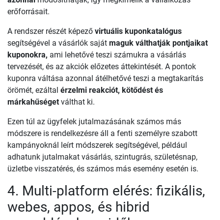
erőforrásait.
A rendszer részét képező
virtuális kuponkatalógus
segítségével a vásárlók saját
maguk válthatják pontjaikat
kuponokra,
ami lehetővé teszi számukra a vásárlás
tervezését, és az akciók előzetes áttekintését. A pontok
kuponra váltása azonnal átélhetővé teszi a megtakarítás
örömét, ezáltal
érzelmi reakciót, kötődést és
márkahűséget
válthat ki.
Ezen túl az ügyfelek jutalmazásának számos más
módszere is rendelkezésre áll a fenti személyre szabott
kampányoknál leírt módszerek segítségével, például
adhatunk jutalmakat vásárlás, szintugrás, születésnap,
üzletbe visszatérés, és számos más esemény esetén is.
4. Multi-platform elérés: fizikális,
webes, appos, és hibrid