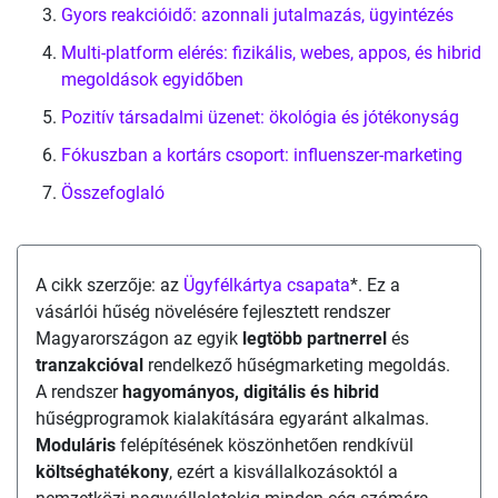
Gyors reakcióidő: azonnali jutalmazás, ügyintézés
Multi-platform elérés: fizikális, webes, appos, és hibrid
megoldások egyidőben
Pozitív társadalmi üzenet: ökológia és jótékonyság
Fókuszban a kortárs csoport: influenszer-marketing
Összefoglaló
A cikk szerzője: az
Ügyfélkártya csapata
*. Ez a
vásárlói hűség növelésére fejlesztett rendszer
Magyarországon az egyik
legtöbb partnerrel
és
tranzakcióval
rendelkező hűségmarketing megoldás.
A rendszer
hagyományos, digitális és hibrid
hűségprogramok kialakítására egyaránt alkalmas.
Moduláris
felépítésének köszönhetően rendkívül
költséghatékony
, ezért a kisvállalkozásoktól a