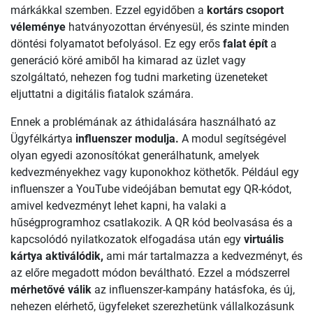
márkákkal szemben. Ezzel egyidőben a
kortárs csoport
véleménye
hatványozottan érvényesül, és szinte minden
döntési folyamatot befolyásol. Ez egy erős
falat épít
a
generáció köré amiből ha kimarad az üzlet vagy
szolgáltató, nehezen fog tudni marketing üzeneteket
eljuttatni a digitális fiatalok számára.
Ennek a problémának az áthidalására használható az
Ügyfélkártya
influenszer modulja.
A modul segítségével
olyan egyedi azonosítókat generálhatunk, amelyek
kedvezményekhez vagy kuponokhoz köthetők. Például egy
influenszer a YouTube videójában bemutat egy QR-kódot,
amivel kedvezményt lehet kapni, ha valaki a
hűségprogramhoz csatlakozik. A QR kód beolvasása és a
kapcsolódó nyilatkozatok elfogadása után egy
virtuális
kártya aktiválódik,
ami már tartalmazza a kedvezményt, és
az előre megadott módon beváltható. Ezzel a módszerrel
mérhetővé válik
az influenszer-kampány hatásfoka, és új,
nehezen elérhető, ügyfeleket szerezhetünk vállalkozásunk