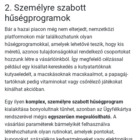
2. Személyre szabott
hűségprogramok
Bár a hazai piacon még nem elterjedt, nemzetközi
platformokon már találkozhatunk olyan
hűségprogramokkal, amelyek lehetővé teszik, hogy kis
méretű, azonos tulajdonságokkal rendelkező csoportokat
hozzunk létre a vásárlóinkból. Így megfelelő célzással
például egy kisállat-kereskedés a kutyatartóknak
kutyaeledelt, a macskásoknak macskaalmot, a papagáj-
tartóknak pedig vitaminokat vagy csőrélező játékokat
kínálhat akcióban.
Egy ilyen
komplex, személyre szabott hűségprogram
kialakítása bonyolultnak tűnhet, azonban az Ügyfélkártya
rendszerével mégis
egyszerűen megvalósítható.
A
vásárlási paraméterek bármelyikét felhasználva
létrehozhatunk olyan rutinokat, amelyek pontokat,
kuponokat, százalékos kedvezményeket vagy elektronikus