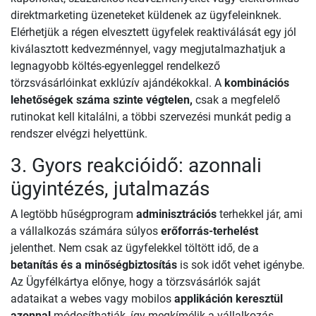
direktmarketing üzeneteket küldenek az ügyfeleinknek.
Elérhetjük a régen elvesztett ügyfelek reaktiválását egy jól
kiválasztott kedvezménnyel, vagy megjutalmazhatjuk a
legnagyobb költés-egyenleggel rendelkező
törzsvásárlóinkat exklúzív ajándékokkal. A
kombinációs
lehetőségek száma szinte végtelen,
csak a megfelelő
rutinokat kell kitalálni, a többi szervezési munkát pedig a
rendszer elvégzi helyettünk.
3. Gyors reakcióidő: azonnali
ügyintézés, jutalmazás
A legtöbb hűségprogram
adminisztrációs
terhekkel jár, ami
a vállalkozás számára súlyos
erőforrás-terhelést
jelenthet. Nem csak az ügyfelekkel töltött idő, de a
betanítás és a minőségbiztosítás
is sok időt vehet igénybe.
Az Ügyfélkártya előnye, hogy a törzsvásárlók saját
adataikat a webes vagy mobilos
applikáción keresztül
azonnal
módosíthatják, így megkímélik a vállalkozás