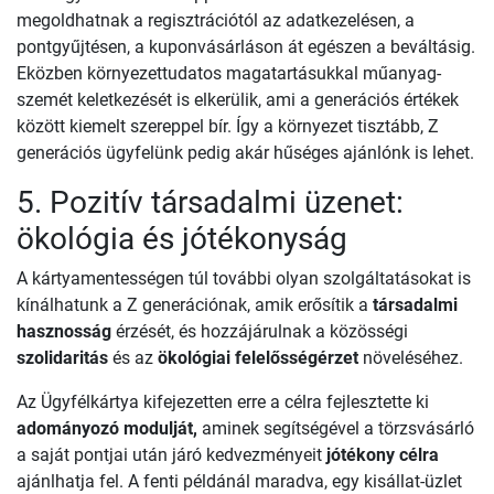
megoldhatnak a regisztrációtól az adatkezelésen, a
pontgyűjtésen, a kuponvásárláson át egészen a beváltásig.
Eközben környezettudatos magatartásukkal műanyag-
szemét keletkezését is elkerülik, ami a generációs értékek
között kiemelt szereppel bír. Így a környezet tisztább, Z
generációs ügyfelünk pedig akár hűséges ajánlónk is lehet.
5. Pozitív társadalmi üzenet:
ökológia és jótékonyság
A kártyamentességen túl további olyan szolgáltatásokat is
kínálhatunk a Z generációnak, amik erősítik a
társadalmi
hasznosság
érzését, és hozzájárulnak a közösségi
szolidaritás
és az
ökológiai felelősségérzet
növeléséhez.
Az Ügyfélkártya kifejezetten erre a célra fejlesztette ki
adományozó modulját,
aminek segítségével a törzsvásárló
a saját pontjai után járó kedvezményeit
jótékony célra
ajánlhatja fel. A fenti példánál maradva, egy kisállat-üzlet