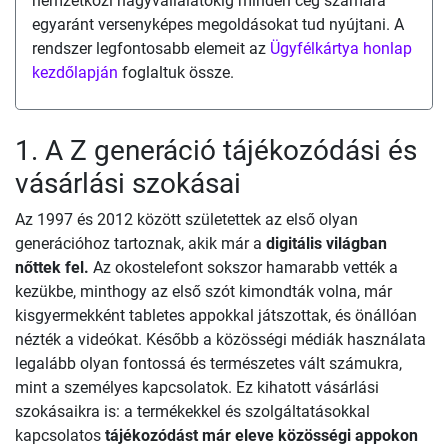
nemzetközi nagyvállalatokig minden cég számára
egyaránt versenyképes megoldásokat tud nyújtani. A
rendszer legfontosabb elemeit az
Ügyfélkártya honlap
kezdőlapján
foglaltuk össze.
1. A Z generáció tájékozódási és
vásárlási szokásai
Az 1997 és 2012 között születettek az első olyan
generációhoz tartoznak, akik már a
digitális világban
nőttek fel.
Az okostelefont sokszor hamarabb vették a
kezükbe, minthogy az első szót kimondták volna, már
kisgyermekként tabletes appokkal játszottak, és önállóan
nézték a videókat. Később a közösségi médiák használata
legalább olyan fontossá és természetes vált számukra,
mint a személyes kapcsolatok. Ez kihatott vásárlási
szokásaikra is: a termékekkel és szolgáltatásokkal
kapcsolatos
tájékozódást már eleve közösségi appokon