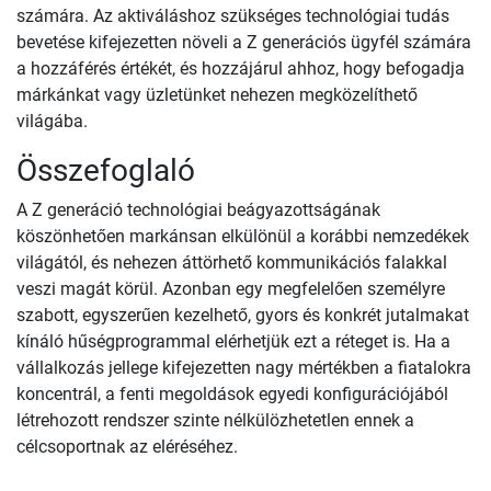
számára. Az aktiváláshoz szükséges technológiai tudás
bevetése kifejezetten növeli a Z generációs ügyfél számára
a hozzáférés értékét, és hozzájárul ahhoz, hogy befogadja
márkánkat vagy üzletünket nehezen megközelíthető
világába.
Összefoglaló
A Z generáció technológiai beágyazottságának
köszönhetően markánsan elkülönül a korábbi nemzedékek
világától, és nehezen áttörhető kommunikációs falakkal
veszi magát körül. Azonban egy megfelelően személyre
szabott, egyszerűen kezelhető, gyors és konkrét jutalmakat
kínáló hűségprogrammal elérhetjük ezt a réteget is. Ha a
vállalkozás jellege kifejezetten nagy mértékben a fiatalokra
koncentrál, a fenti megoldások egyedi konfigurációjából
létrehozott rendszer szinte nélkülözhetetlen ennek a
célcsoportnak az eléréséhez.