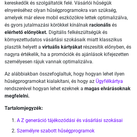
kereskedők és szolgáltatók felé. Vásárlói hűségük
elnyeréséhez olyan hűségprogramokra van szükség,
amelyek már eleve mobil eszközökre lettek optimalizálva,
és gyors jutalmazási körökkel kínálnak
racionális
és
elérhető előnyöket.
Digitális felkészültségük és
környezettudatos vásárlási szokásaik miatt klasszikus
plasztik helyett a
virtuális kártyákat
részesítik előnyben, és
nagyra értékelik, ha a promóciók és ajánlások kifejezetten
személyesen rájuk vannak optimalizálva.
Az alábbiakban összefoglaltuk, hogy hogyan lehet ilyen
hűségprogramokat kialakítani, és hogy az
Ügyfélkártya
rendszerével hogyan lehet ezeknek a
magas elvárásoknak
megfelelni.
Tartalomjegyzék:
A Z generáció tájékozódási és vásárlási szokásai
Személyre szabott hűségprogramok