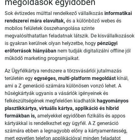
megoldások egyidőben
Sok évtizedes múlttal rendelkező vállalkozás
informatikai
rendszerei mára elavultak,
és a különböző webes és
mobilos felületek összehangolása szinte
megvalósíthatatlan feladatnak látszik. De kisvállalkozások
is gyakran kerülnek olyan helyzetbe, hogy
pénzügyi
erőforrások hiányában
nem tudják digitalizálni offline jól
működő marketing programjaikat.
Az Ügyfélkártya rendszere a törzsvásárlói jutalmazás
területén egy
egységes, multi-platform megoldást
kínál,
ami a Z generáció számára különösen vonzó lehet. A
hűségkártyák ugyanis a vásárlók igényeinek és
felkészültségének megfelelően kiadhatók
hagyományos
plasztikkártya, virtuális kártya, applikáció és hibrid
formákban is,
amelyekkel egyidőben fizikális és appos
kártyákkal is rendelkezhet egy ügyfél. A Z generáció
számára ebben a legnagyobb előny a kártyamentesség,
mert egyetlen telefon applikációval minden feladatot