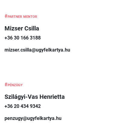
#partner mentor
Mizser Csilla
+36 30 166 3188
mizser.csilla@ugyfelkartya.hu
#pénzügy
Szilágyi-Vas Henrietta
+36 20 434 9342
penzugy@ugyfelkartya.hu