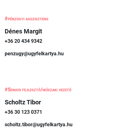
#pénzügyi asszisztens
Dénes Margit
+36 20 434 9342
penzugy@ugyfelkartya.hu
#Senior fejlesztő/műszaki vezető
Scholtz Tibor
+36 30 123 0371
scholtz.tibor@ugyfelkartya.hu