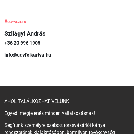
#ügyvezető
Szilágyi András
+36 20 996 1905
info@ugyfelkartya.hu
AHOL TALÁLKOZHAT VELÜNK
Egyedi megjelenés minden vállalkozásnak!
Segítünk személyre szabott törzsvásárlói kártya
rendszerének kialakításában, bármilyen tevékenység