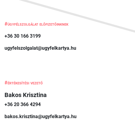
#ügyfélszolgálat előfizetőinknek
+36 30 166 3199
ugyfelszolgalat@ugyfelkartya.hu
#értékesítési vezető
Bakos Krisztina
+36 20 366 4294
bakos.krisztina@ugyfelkartya.hu