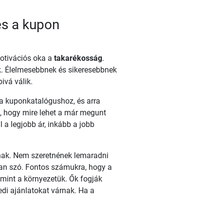
és a kupon
motivációs oka a
takarékosság
.
lik. Élelmesebbnek és sikeresebbnek
ivá válik.
 a kuponkatalógushoz, és arra
i, hogy mire lehet a már megunt
ül a legjobb ár, inkább a jobb
tnak. Nem szeretnének lemaradni
 van szó. Fontos számukra, hogy a
 mint a környezetük. Ők fogják
di ajánlatokat várnak. Ha a