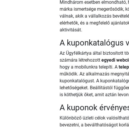
Mindhárom esetben elmondható, ho
márka ismertsége megerősödik, k
válnak, akik a vállalkozás bevételé
elérhetők, és a megfelelő ajánlato
aktivitását.
A kuponkatalógus 
Az Ügyfélkártya által biztosított 
számára létrehozott
egyedi webc
hogy a mobilunkra telepíti. A
telep
működik. Az alkalmazás megnyitásak
kuponkatalógust. A kuponkatalógusb
lehetőségeket. Beállítástól függ
is köthetjük őket, amit aztán lev
A kuponok érvénye
Különböző üzleti célok valósíthat
bevezetni, a beválthatóságot korl