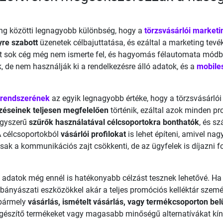
ting közötti legnagyobb különbség, hogy a
törzsvásárlói marketi
re szabott
üzenetek célbajuttatása, és ezáltal a marketing tev
get sok cég még nem ismerte fel, és hagyomás félautomata mód
k, de nem használják ki a rendelkezésre álló adatok, és a
mobile
 rendszerének
az egyik legnagyobb értéke, hogy a törzsvásárlói
éseinek teljesen megfelelően
történik, ezáltal azok minden p
egyszerű
szűrők használatával célcsoportokra bonthatók
, és s
A célcsoportokból
vásárlói profilokat
is lehet építeni, amivel na
sak a kommunikációs zajt csökkenti, de az ügyfelek is díjazni f
az adatok még ennél is hatékonyabb célzást tesznek lehetővé. Ha
tbányászati eszközökkel akár a teljes promóciós kelléktár személy
 bármely
vásárlás, ismételt vásárlás, vagy termékcsoporton belü
észítő termékeket vagy magasabb minőségű alternatívákat kínál