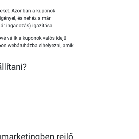
nyeket. Azonban a kuponok
igényel, és nehéz a már
aár-ingadozás) igazítása.
ővé válik a kuponok valós idejű
upon webáruházba elhelyezni, amik
lítani?
marketingben rejlő