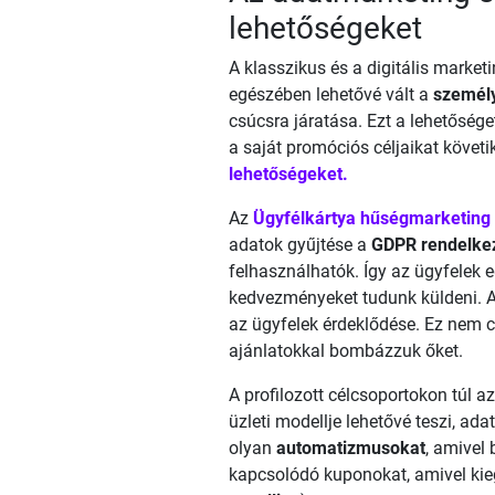
lehetőségeket
A klasszikus és a digitális marke
egészében lehetővé vált a
személy
csúcsra járatása. Ezt a lehetősé
a saját promóciós céljaikat követi
lehetőségeket.
Az
Ügyfélkártya hűségmarketing
adatok gyűjtése a
GDPR rendelkez
felhasználhatók. Így az ügyfelek 
kedvezményeket tudunk küldeni. 
az ügyfelek érdeklődése. Ez nem c
ajánlatokkal bombázzuk őket.
A profilozott célcsoportokon túl 
üzleti modellje lehetővé teszi, ada
olyan
automatizmusokat
, amivel
kapcsolódó kuponokat, amivel kieg