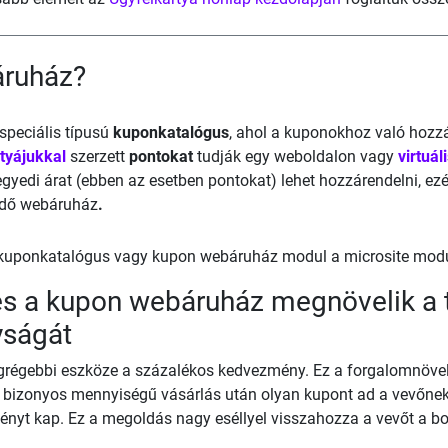
áruház?
speciális típusú
kuponkatalógus
, ahol a kuponokhoz való hozz
rtyájukkal
szerzett
pontokat
tudják egy weboldalon vagy
virtuál
gyedi árat (ebben az esetben pontokat) lehet hozzárendelni, ezé
dő webáruház
.
kuponkatalógus vagy kupon webáruház modul a microsite modull
s a kupon webáruház megnövelik a t
yságát
legrégebbi eszköze a százalékos kedvezmény. Ez a forgalomnöve
 bizonyos mennyiségű vásárlás után olyan kupont ad a vevőnek,
yt kap. Ez a megoldás nagy eséllyel visszahozza a vevőt a bolt