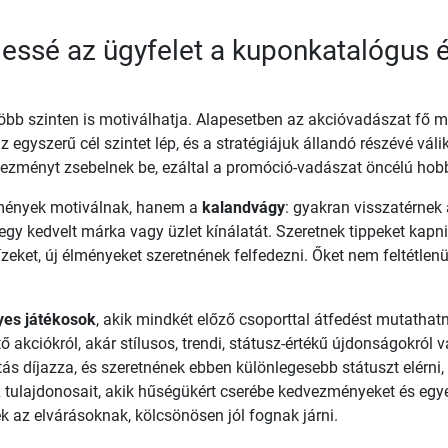
essé az ügyfelet a kuponkatalógus 
öbb szinten is motiválhatja. Alapesetben az akcióvadászat fő 
 egyszerű cél szintet lép, és a stratégiájuk állandó részévé vá
ezményt zsebelnek be, ezáltal a promóció-vadászat öncélú hobb
mények motiválnak, hanem a
kalandvágy
: gyakran visszatérnek
egy kedvelt márka vagy üzlet kínálatát. Szeretnek tippeket kapn
j ízeket, új élményeket szeretnének felfedezni. Őket nem feltétlen
yes játékosok
, akik mindkét előző csoporttal átfedést mutatha
akciókról, akár stílusos, trendi, státusz-értékű újdonságokról
tás díjazza, és szeretnének ebben különlegesebb státuszt elérni,
k
tulajdonosait, akik hűségükért cserébe kedvezményeket és egye
k az elvárásoknak, kölcsönösen jól fognak járni.