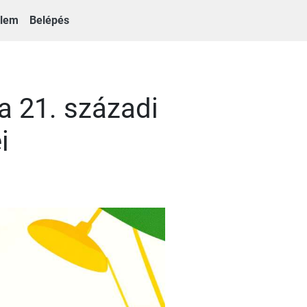
elem
Belépés
a 21. századi
i