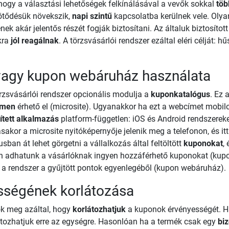
gy a választási lehetőségek felkínálásával a vevők sokkal
töb
ötődésük növekszik,
napi szintű
kapcsolatba kerülnek vele. Olya
nek akár jelentős részét fogják biztosítani. Az általuk biztosíto
kra
jól reagálnak
. A törzsvásárlói rendszer ezáltal eléri célját: h
vagy kupon webáruház használata
törzsvásárlói rendszer opcionális modulja a
kuponkatalógus
. Ez 
ímen
érhető el (microsite). Ugyanakkor ha ezt a webcímet mobilon
ített alkalmazás
platform-független: iOS és Android rendszere
or a microsite nyitóképernyője jelenik meg a telefonon, és itt 
an át lehet görgetni a vállalkozás által feltöltött
kuponokat
,
ően adhatunk a vásárlóknak ingyen hozzáférhető kuponokat (ku
on a rendszer a gyűjtött pontok egyenlegéből (kupon webáruház).
sségének korlátozása
ók meg azáltal, hogy
korlátozhatjuk
a kuponok érvényességét. Ha
átozhatjuk erre az egységre. Hasonlóan ha a termék csak egy
bi