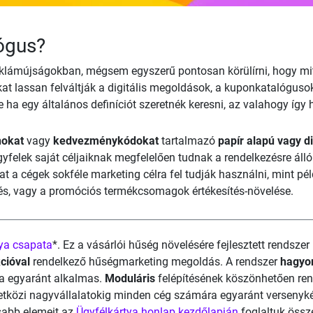
ógus?
reklámújságokban, mégsem egyszerű pontosan körülírni, hogy mit
at lassan felváltják a digitális megoldások, a kuponkatalógusok
a egy általános definíciót szeretnék keresni, az valahogy így
okat
vagy
kedvezménykódokat
tartalmazó
papír alapú vagy di
gyfelek saját céljaiknak megfelelően tudnak a rendelkezésre áll
t a cégek sokféle marketing célra fel tudják használni, mint pé
rés, vagy a promóciós termékcsomagok értékesítés-növelése.
ya csapata
*. Ez a vásárlói hűség növelésére fejlesztett rendsz
cióval
rendelkező hűségmarketing megoldás. A rendszer
hagyom
a egyaránt alkalmas.
Moduláris
felépítésének köszönhetően re
zetközi nagyvállalatokig minden cég számára egyaránt verseny
osabb elemeit az
Ügyfélkártya honlap kezdőlapján
foglaltuk össz