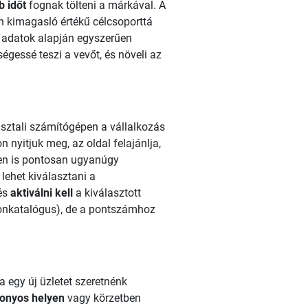
b időt
fognak tölteni a márkával. A
n kimagasló értékű célcsoporttá
tt adatok alapján egyszerűen
űségessé teszi a vevőt, és növeli az
asztali számítógépen a vállalkozás
 nyitjuk meg, az oldal felajánlja,
ken is pontosan ugyanúgy
lehet kiválasztani a
 és
aktiválni kell
a kiválasztott
ponkatalógus), de a pontszámhoz
 egy új üzletet szeretnénk
zonyos helyen
vagy körzetben