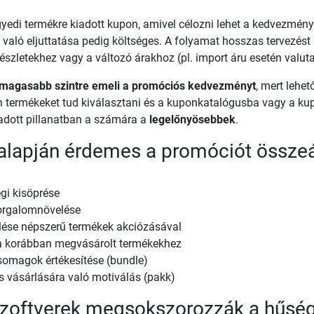
egyedi termékre kiadott kupon, amivel célozni lehet a kedvezmé
 való eljuttatása pedig költséges. A folyamat hosszas tervezést 
szletekhez vagy a változó árakhoz (pl. import áru esetén valut
magasabb szintre emeli a promóciós kedvezményt
, mert lehet
yan termékeket tud kiválasztani és a kuponkatalógusba vagy a k
adott pillanatban a számára a
legelőnyösebbek
.
 alapján érdemes a promóciót összeál
gi kisöprése
forgalomnövelése
lése népszerű termékek akciózásával
sa korábban megvásárolt termékekhez
somagok értékesítése (bundle)
 vásárlására való motiválás (pakk)
szoftverek megsokszorozzák a hűség