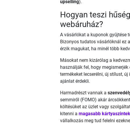
upselling
).
Hogyan teszi hűség
webáruház?
A vásárlókat a kuponok gyűjtése t
Bizonyos tudatos vásárlóknál ez az
érzik magukat, ha minél több kedv
Másokat nem kizárólag a kedvez
használják fel, hogy megismerjék 
termékeket lecserélni, új stílust, ú
ajánlat érdekli.
Harmadrészt vannak a
szenvedél
semmiről (FOMO) akár árcsökkentő 
költésüket az üzlet vagy szolgálta
kitenni a
magasabb kártyaszinte
vállalkozás meg tud felelni ezekne