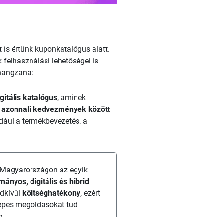
 is értünk kuponkatalógus alatt.
 felhasználási lehetőségei is
 hangzana:
gitális katalógus
, aminek
ó
azonnali kedvezmények között
ldául a termékbevezetés, a
er Magyarországon az egyik
ányos, digitális és hibrid
ndkívül
költséghatékony
, ezért
képes megoldásokat tud
e.