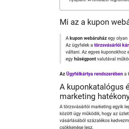
Mi az a kupon web
A
kupon webáruház
egy olyan 
Az ügyfelek a
törzsvásárlói ká
váltani. Az egyes kuponokhoz e
egy
hűségpont
valutával műkö
Az
Ügyfélkártya rendszerében
a 
A kuponkatalógus é
marketing hatékon
A törzsvásárlói marketing egyik 
között úgy működik, hogy az üzlet
vásárlásából százalékos kedvezmén
csökkenése lesz.