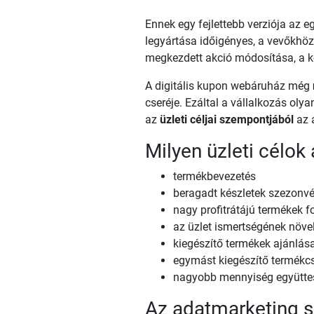
Ennek egy fejlettebb verziója az 
legyártása időigényes, a vevőkhöz
megkezdett akció módosítása, a ké
A digitális kupon webáruház még
cseréje. Ezáltal a vállalkozás ol
az
üzleti céljai szempontjából
az 
Milyen üzleti célok
termékbevezetés
beragadt készletek szezonvé
nagy profitrátájú termékek 
az üzlet ismertségének növe
kiegészítő termékek ajánlá
egymást kiegészítő termékc
nagyobb mennyiség együttes
Az adatmarketing 