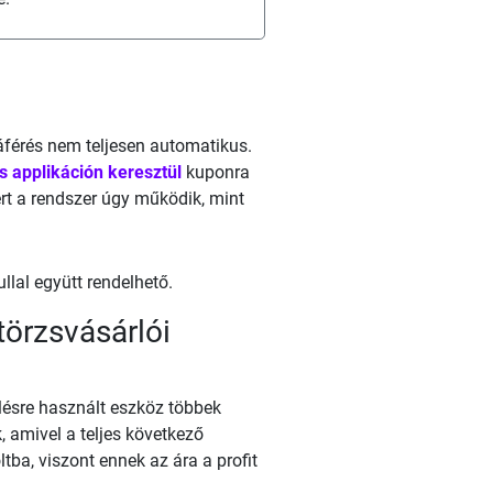
áférés nem teljesen automatikus.
is applikáción keresztül
kuponra
rt a rendszer úgy működik, mint
al együtt rendelhető.
örzsvásárlói
lésre használt eszköz többek
 amivel a teljes következő
ba, viszont ennek az ára a profit