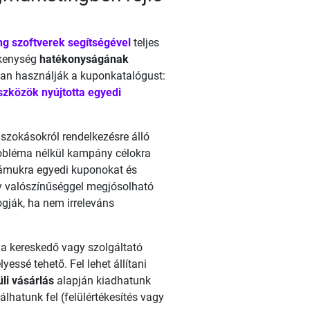
ng szoftverek segítségével
teljes
ékenység
hatékonyságának
ban használják a kuponkatalógust:
szközök nyújtotta egyedi
 szokásokról rendelkezésre álló
robléma nélkül kampány célokra
zámukra egyedi kuponokat és
gy valószínűséggel megjósolható
ogják, ha nem irreleváns
 a kereskedő vagy szolgáltató
essé tehető. Fel lehet állítani
li vásárlás
alapján kiadhatunk
hatunk fel (felülértékesítés vagy