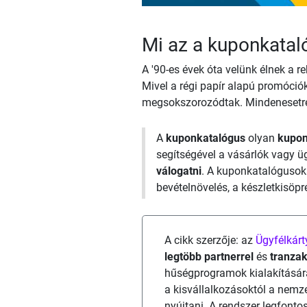
Mi az a kuponkatal
A '90-es évek óta velünk élnek a 
Mivel a régi papír alapú promóciók
megsokszorozódtak. Mindenesetre h
A
kuponkatalógus
olyan
kupon
segítségével a vásárlók vagy ü
válogatni
. A kuponkatalógusoka
bevételnövelés, a készletkisöp
A cikk szerzője: az
Ügyfélkárt
legtöbb partnerrel
és
tranzak
hűségprogramok kialakításár
a kisvállalkozásoktól a nem
nyújtani. A rendszer legfont