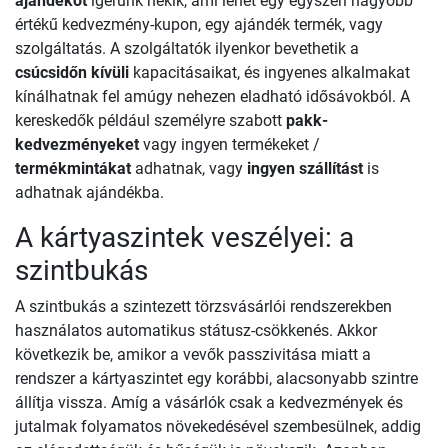
ajándékot
ígérünk nekik, ami lehet egy egyszeri nagyobb
értékű kedvezmény-kupon, egy ajándék termék, vagy
szolgáltatás. A szolgáltatók ilyenkor bevethetik a
csúcsidőn kívüli
kapacitásaikat, és ingyenes alkalmakat
kínálhatnak fel amúgy nehezen eladható idősávokból. A
kereskedők például személyre szabott
pakk-
kedvezményeket
vagy ingyen termékeket /
termékmintákat
adhatnak, vagy
ingyen szállítást
is
adhatnak ajándékba.
A kártyaszintek veszélyei: a
szintbukás
A szintbukás a szintezett törzsvásárlói rendszerekben
használatos automatikus státusz-csökkenés. Akkor
következik be, amikor a vevők passzivitása miatt a
rendszer a kártyaszintet egy korábbi, alacsonyabb szintre
állítja vissza. Amíg a vásárlók csak a kedvezmények és
jutalmak folyamatos növekedésével szembesülnek, addig