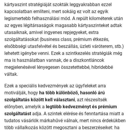
kártyaszint stratégiáját szokták leggyakrabban ezzel
kapcsolatban említeni, mert sokáig ez volt az egyik
legismertebb felhasználási mód. A repült kilométerek után
az egyes légitársaságok magasabb kártyaszinteket adtak
utasaiknak, amivel ingyenes repjegyeket, extra
szolgáltatásokat (business class, prémium étkezés,
elsőbbségi utasfelvétel és beszállás, üzleti váróterem, stb.)
lehetett igénybe venni. Ezek a szintkezelés stratégiák még
ma is használatban vannak, de a diszkontláncok
megjelenésével lényegesen összetettebbé, hibridebbé
váltak.
Ezek a speciális kedvezmények az ügyfeleket arra
motiválják, hogy
ha több különböző, hasonló árú
szolgáltatás között kell választani
, azt részesítsék
előnyben, amelyik a
legtöbb kedvezményt és prémium
szolgáltatást
adja. A szintek elérése és fenntartása miatt a
tudatos vásárlók márkahűvé válnak, mert nincs érdekükben
több vállalkozás között megosztani a beszerzéseiket: ha