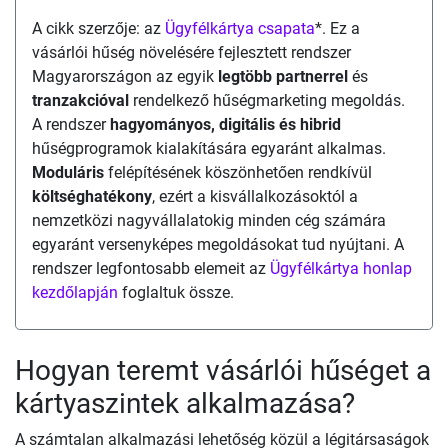
A cikk szerzője: az
Ügyfélkártya csapata
*. Ez a
vásárlói hűség növelésére fejlesztett rendszer
Magyarországon az egyik
legtöbb partnerrel
és
tranzakcióval
rendelkező hűségmarketing megoldás.
A rendszer
hagyományos, digitális és hibrid
hűségprogramok kialakítására egyaránt alkalmas.
Moduláris
felépítésének köszönhetően rendkívül
költséghatékony
, ezért a kisvállalkozásoktól a
nemzetközi nagyvállalatokig minden cég számára
egyaránt versenyképes megoldásokat tud nyújtani. A
rendszer legfontosabb elemeit az
Ügyfélkártya honlap
kezdőlapján
foglaltuk össze.
Hogyan teremt vásárlói hűséget a
kártyaszintek alkalmazása?
A számtalan alkalmazási lehetőség közül a légitársaságok