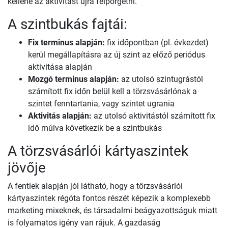
kellene az aktivitást újra felpörgetni.
A szintbukás fajtái:
Fix terminus alapján:
fix időpontban (pl. évkezdet)
kerül megállapításra az új szint az előző periódus
aktivitása alapján
Mozgó terminus alapján:
az utolsó szintugrástól
számított fix időn belül kell a törzsvásárlónak a
szintet fenntartania, vagy szintet ugrania
Aktivitás alapján:
az utolsó aktivitástól számított fix
idő múlva következik be a szintbukás
A törzsvásárlói kártyaszintek
jövője
A fentiek alapján jól látható, hogy a törzsvásárlói
kártyaszintek régóta fontos részét képezik a komplexebb
marketing mixeknek, és társadalmi beágyazottságuk miatt
is folyamatos igény van rájuk. A gazdaság