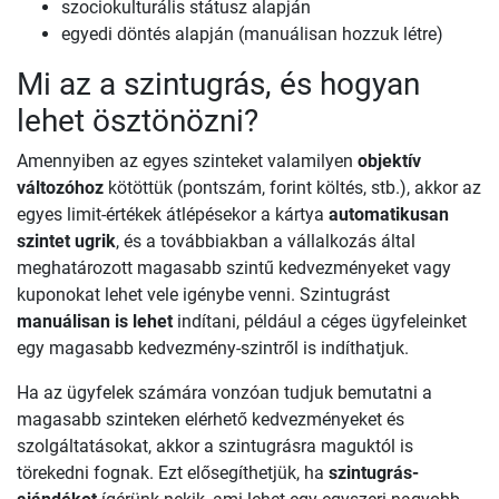
szociokulturális státusz alapján
egyedi döntés alapján (manuálisan hozzuk létre)
Mi az a szintugrás, és hogyan
lehet ösztönözni?
Amennyiben az egyes szinteket valamilyen
objektív
változóhoz
kötöttük (pontszám, forint költés, stb.), akkor az
egyes limit-értékek átlépésekor a kártya
automatikusan
szintet ugrik
, és a továbbiakban a vállalkozás által
meghatározott magasabb szintű kedvezményeket vagy
kuponokat lehet vele igénybe venni. Szintugrást
manuálisan is lehet
indítani, például a céges ügyfeleinket
egy magasabb kedvezmény-szintről is indíthatjuk.
Ha az ügyfelek számára vonzóan tudjuk bemutatni a
magasabb szinteken elérhető kedvezményeket és
szolgáltatásokat, akkor a szintugrásra maguktól is
törekedni fognak. Ezt elősegíthetjük, ha
szintugrás-