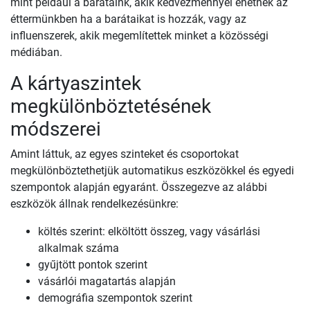
mint például a barátaink, akik kedvezménnyel ehetnek az
éttermünkben ha a barátaikat is hozzák, vagy az
influenszerek, akik megemlítettek minket a közösségi
médiában.
A kártyaszintek
megkülönböztetésének
módszerei
Amint láttuk, az egyes szinteket és csoportokat
megkülönböztethetjük automatikus eszközökkel és egyedi
szempontok alapján egyaránt. Összegezve az alábbi
eszközök állnak rendelkezésünkre:
költés szerint: elköltött összeg, vagy vásárlási
alkalmak száma
gyűjtött pontok szerint
vásárlói magatartás alapján
demográfia szempontok szerint