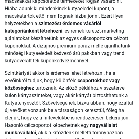
macskákkal kapcsolatos termékeket fogják vásárolni.
Hiába adunk ki mindenkinek kutyaeledel-kupont, a
macskatartók ettől nem fognak lázba jönni. Ezért ilyen
helyzetekben a
szintezést érdemes vásárlói
kategóriánként létrehozni
, és remek kereszt-marketing
ajánlatokat készíthetünk az egyes célcsoportokra célzott
kuponokkal. A dizájnos prémium póráz mellé ajánlhatunk
minőségi kutyaeledelt kedvező árú pakkban vagy trendi
kutyaoverált téli kuponkedvezménnyel.
Szintkártyát akkor is érdemes lehet létrehozni, ha a
vevőinkről tudjuk, hogy különféle
csoportokhoz vagy
közösséghez
tartoznak. Az előző példához visszatérve
külön kártyaszinteket, vagy akár kártyát biztosíthatunk a
Kutyatenyésztők Szövetségének, bízva abban, hogy ezáltal
új vevőket vonzunk be a társaságon keresztül, főleg ha
elérjük, hogy ez a hírlevelükbe is rendszeresen bekerüljön.
Hasonló célcsoportot képezhetnek egy
nagyvállalat
munkavállalói
, akik a kifőzdénk melletti toronyházban