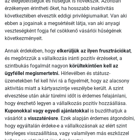
az elégedettségük és hűségük is növekszik. Azonban
érzékenyen érintheti őket, ha hosszabb inaktivitás
következtében elvesztik eddigi privilégiumaikat. Van aki
ebben a jogainak a megsértését látja, van aki anyagi
veszteségként fogja fel csökkenő vásárlói hűségének
következményeit.
Annak érdekében, hogy
elkerüljük az ilyen frusztrációkat
,
és megőrizzük a vállalkozás iránti pozitív érzéseket, a
szintbukás fogalmát nagyon
körültekintően kell az
ügyféllel megismertetni.
Hírlevélben és státusz-
üzenetekben fel kell hívi rá a figyelmét, hogy az alacsony
aktivitás miatt a kártyaszintje veszélybe került. A szint
elvesztése után akár türelmi időt is érdemes felajánlani,
hogy érezhető legyen a vállalkozás pozitív hozzáállása.
Kuponokkal vagy egyedi ajánlatokkal
is buzdíthatjuk a
vásárlót a
visszatérésre
. Ezek alapján érdemes átgondolni,
hogy egyáltalán érdeke-e a vállalkozásnak az elért szint
tényleges visszaállítása, vagy valamilyen más eszközzel