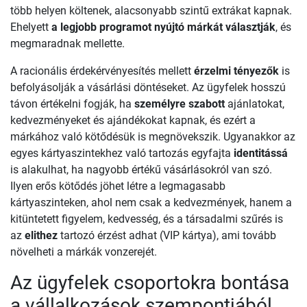
több helyen költenek, alacsonyabb szintű extrákat kapnak.
Ehelyett
a legjobb programot nyújtó márkát választják
, és
megmaradnak mellette.
A racionális érdekérvényesítés mellett
érzelmi tényezők
is
befolyásolják a vásárlási döntéseket. Az ügyfelek hosszú
távon értékelni fogják, ha
személyre szabott
ajánlatokat,
kedvezményeket és ajándékokat kapnak, és ezért a
márkához való kötődésük is megnövekszik. Ugyanakkor az
egyes kártyaszintekhez való tartozás egyfajta
identitássá
is alakulhat, ha nagyobb értékű vásárlásokról van szó.
Ilyen erős kötődés jöhet létre a legmagasabb
kártyaszinteken, ahol nem csak a kedvezmények, hanem a
kitüntetett figyelem, kedvesség, és a társadalmi szűrés is
az
elithez
tartozó érzést adhat (VIP kártya), ami tovább
növelheti a márkák vonzerejét.
Az ügyfelek csoportokra bontása
a vállalkozások szempontjából