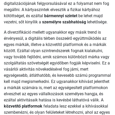
digitalizációjának felgyorsulásával ez a folyamat nem fog
megállni. A kártyaszintek elvesztik a fizikai kártyához
kötöttséget, és ezáltal
bármennyi szintet
be lehet majd
vezetni, sőt kinyílik a
személyre szabhatóság
lehetősége.
A diverzifikáció mellett ugyanakkor egy másik trend is
érvényesül, a digitális térben összeérő együttműködés az
egyes márkák, illetve a közvetítő platformok és a márkák
között. Ezáltal olyan szintrendszerek fognak kialakulni,
vagy tovább fejlődni, amik számos különböző márka vagy
szolgáltatás szövetségét egyidőben fogják képviselni. Ez a
vásárlói aktivitás növekedésével fog járni, mert
egységesebb, átláthatóbb, és kevesebb számú programmal
kell majd megismerkedni. Ez ugyanakkor kihívást jelenthet
a márkák számára is, mert az egységesített platformokon
elveszhet az egyes vállalkozások személyes hangja, és
ezáltal aktivitásaik hatása is kevésbé láthatóvá válik. A
közvetítő platformok
feladata lesz ezekkel a kihívásokkal
szembenézni, és olyan felületeket létrehozni, ahol az egyes