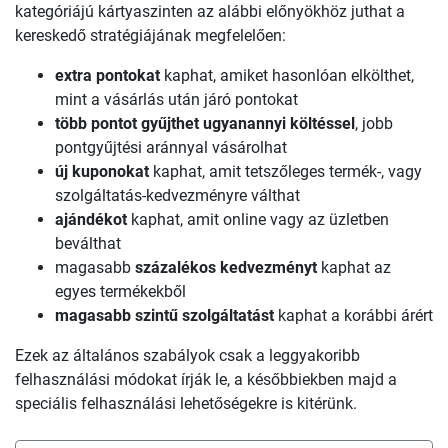
kategóriájú kártyaszinten az alábbi előnyökhöz juthat a
kereskedő stratégiájának megfelelően:
extra pontokat
kaphat, amiket hasonlóan elkölthet,
mint a vásárlás után járó pontokat
több pontot gyűjthet ugyanannyi költéssel
, jobb
pontgyűjtési aránnyal vásárolhat
új kuponokat
kaphat, amit tetszőleges termék-, vagy
szolgáltatás-kedvezményre válthat
ajándékot
kaphat, amit online vagy az üzletben
beválthat
magasabb
százalékos kedvezményt
kaphat az
egyes termékekből
magasabb szintű szolgáltatást
kaphat a korábbi árért
Ezek az általános szabályok csak a leggyakoribb
felhasználási módokat írják le, a későbbiekben majd a
speciális felhasználási lehetőségekre is kitérünk.