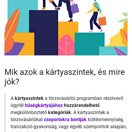
Mik azok a kártyaszintek, és mire
jók?
A
kártyaszintek
a törzsvásárlói programban résztvevő
ügyfél
hűségkártyájához
hozzárendelhető
megkülönböztető
kategóriák
. A kártyaszintek a
törzsvásárlókat
csoportokra bontják
költésmennyiség,
tranzakció-gyakoriság, vagy egyéb szempontok alapján,