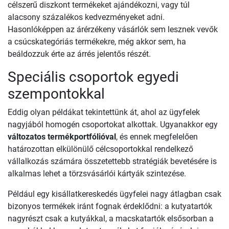
célszerű diszkont termékeket ajándékozni, vagy túl
alacsony százalékos kedvezményeket adni.
Hasonlóképpen az árérzékeny vásárlók sem lesznek vevők
a csúcskategóriás termékekre, még akkor sem, ha
beáldozzuk érte az árrés jelentős részét.
Speciális csoportok egyedi
szempontokkal
Eddig olyan példákat tekintettünk át, ahol az ügyfelek
nagyjából homogén csoportokat alkottak. Ugyanakkor egy
változatos termékportfólióval
, és ennek megfelelően
határozottan elkülönülő célcsoportokkal rendelkező
vállalkozás számára összetettebb stratégiák bevetésére is
alkalmas lehet a törzsvásárlói kártyák szintezése.
Például egy kisállatkereskedés ügyfelei nagy átlagban csak
bizonyos termékek iránt fognak érdeklődni: a kutyatartók
nagyrészt csak a kutyákkal, a macskatartók elsősorban a