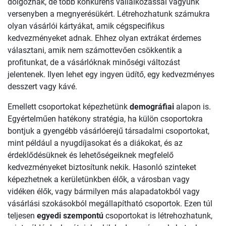
dolgoznak, de több konkurens vállalkozással vagyunk
versenyben a megnyerésükért. Létrehozhatunk számukra
olyan vásárlói kártyákat, amik cégspecifikus
kedvezményeket adnak. Ehhez olyan extrákat érdemes
választani, amik nem számottevően csökkentik a
profitunkat, de a vásárlóknak minőségi változást
jelentenek. Ilyen lehet egy ingyen üdítő, egy kedvezményes
desszert vagy kávé.
Emellett csoportokat képezhetünk
demográfiai
alapon is.
Egyértelműen hatékony stratégia, ha külön csoportokra
bontjuk a gyengébb vásárlóerejű társadalmi csoportokat,
mint például a nyugdíjasokat és a diákokat, és az
érdeklődésüknek és lehetőségeiknek megfelelő
kedvezményeket biztosítunk nekik. Hasonló szinteket
képezhetnek a kerületünkben élők, a városban vagy
vidéken élők, vagy bármilyen más alapadatokból vagy
vásárlási szokásokból megállapítható csoportok. Ezen túl
teljesen
egyedi szempontú
csoportokat is létrehozhatunk,