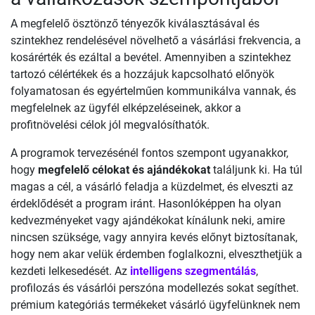
A megfelelő ösztönző tényezők kiválasztásával és
szintekhez rendelésével növelhető a vásárlási frekvencia, a
kosárérték és ezáltal a bevétel. Amennyiben a szintekhez
tartozó célértékek és a hozzájuk kapcsolható előnyök
folyamatosan és egyértelműen kommunikálva vannak, és
megfelelnek az ügyfél elképzeléseinek, akkor a
profitnövelési célok jól megvalósíthatók.
A programok tervezésénél fontos szempont ugyanakkor,
hogy
megfelelő célokat és ajándékokat
találjunk ki. Ha túl
magas a cél, a vásárló feladja a küzdelmet, és elveszti az
érdeklődését a program iránt. Hasonlóképpen ha olyan
kedvezményeket vagy ajándékokat kínálunk neki, amire
nincsen szüksége, vagy annyira kevés előnyt biztosítanak,
hogy nem akar velük érdemben foglalkozni, elveszthetjük a
kezdeti lelkesedését. Az
intelligens szegmentálás
,
profilozás és vásárlói perszóna modellezés sokat segíthet.
prémium kategóriás termékeket vásárló ügyfelünknek nem