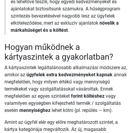
és lehetővé teszik, hogy egyedi kedvezményeket és
ajánlatokat biztosítsunk számukra. A hűségprogram
szintezés bevezetésével nagyobb lesz az ügyfelek
elköteleződése, mert az exkluzív ajánlatok
növelik a
márkahűséget és a költést
.
Hogyan működnek a
kártyaszintek a gyakorlatban?
A kártyaszintek legáltalánosabb alkalmazási módszere az,
amikor az
ügyfelek extra kedvezményeket kapnak
annak
megfelelően, hogy milyen értékű vagy mennyiségű
termékeket vagy szolgáltatásokat vásároltak. Ennek
megfelelően az egyes szinteket
forint költéshez
vagy
valamilyen egységben kifejezhető termék / szolgáltatás
esetén
mennyiséghez
lehet kötni (pl. repülés — km).
Amint az ügyfél elér egy előre meghatározott szintet, a
kártya kategóriája megváltozik. Az új, magasabb